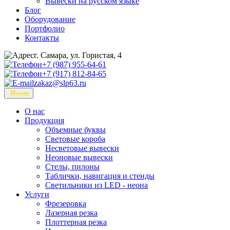
Вывески на русском языке
Блог
Оборудование
Портфолио
Контакты
г. Самара, ул. Гористая, 4
+7 (987) 955-64-61
+7 (917) 812-84-65
zakaz@slp63.ru
Меню
О нас
Продукция
Объемные буквы
Световые короба
Несветовые вывески
Неоновые вывески
Стелы, пилоны
Таблички, навигация и стенды
Светильники из LED - неона
Услуги
Фрезеровка
Лазерная резка
Плоттерная резка