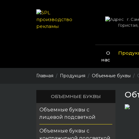
г. Сам
Гористая,
О
Продук
нас
Главная
Продукция
Объемные буквы
Об
ОБЪЕМНЫЕ БУКВЫ
Объемные буквы с
лицевой подсветкой
Объемные буквы с
контражурной подсветкой