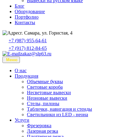
Вывески на русском языке
Блог
Оборудование
Портфолио
Контакты
г. Самара, ул. Гористая, 4
+7 (987) 955-64-61
+7 (917) 812-84-65
zakaz@slp63.ru
Меню
О нас
Продукция
Объемные буквы
Световые короба
Несветовые вывески
Неоновые вывески
Стелы, пилоны
Таблички, навигация и стенды
Светильники из LED - неона
Услуги
Фрезеровка
Лазерная резка
Плоттерная резка