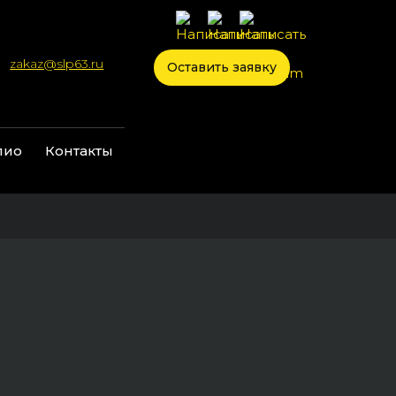
zakaz@slp63.ru
Оставить заявку
лио
Контакты