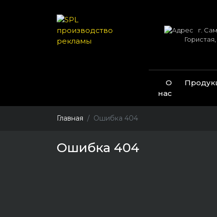
г. Сам
Гористая,
О
Продук
нас
Главная
Ошибка 404
Ошибка 404